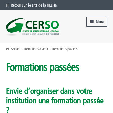
Retour sur le site de la HELHa
Aller à la navigation
Aller au contenu
Menu
Formations catalogue
Accueil
Formations à venir
Formations passées
Présentation
Formations passées
Formations à venir
Formations passées
Envie d’organiser dans votre
Organiser une formation chez vous
institution une formation passée
Offres sur mesure
?