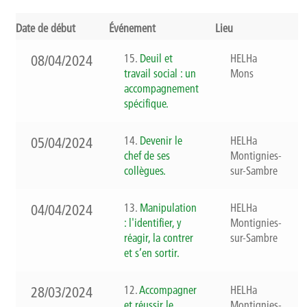
Qui sommes-nous ?
Date de début
Événement
Lieu
Présentation
15.
Deuil et
HELHa
08/04/2024
travail social : un
Mons
Rapports d’activités
accompagnement
spécifique.
Finalités, objectifs et balises déontologiques
14.
Devenir le
HELHa
05/04/2024
Contact
chef de ses
Montignies-
collègues.
sur-Sambre
Newsletter
13.
Manipulation
HELHa
04/04/2024
: l'identifier, y
Montignies-
réagir, la contrer
sur-Sambre
et s’en sortir.
12.
Accompagner
HELHa
28/03/2024
et réussir le
Montignies-