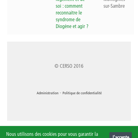
soi : comment
sur-Sambre
reconnaitre le
syndrome de
Diogène et agir ?
© CERSO 2016
-
Administration
Politique de confidentialité
Nous utilisons des cookies pour vous garantir la
0
J'accepte