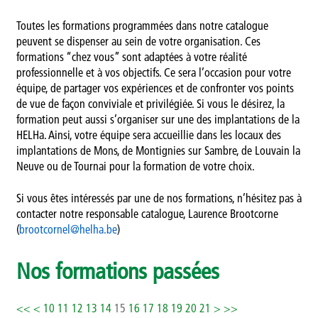
Témoignages
Toutes les formations programmées dans notre catalogue
peuvent se dispenser au sein de votre organisation. Ces
Méthodologie
formations “chez vous” sont adaptées à votre réalité
professionnelle et à vos objectifs. Ce sera l’occasion pour votre
Publics et références
équipe, de partager vos expériences et de confronter vos points
de vue de façon conviviale et privilégiée. Si vous le désirez, la
formation peut aussi s’organiser sur une des implantations de la
Présentation
HELHa. Ainsi, votre équipe sera accueillie dans les locaux des
implantations de Mons, de Montignies sur Sambre, de Louvain la
Recherche
Neuve ou de Tournai pour la formation de votre choix.
Présentation
Si vous êtes intéressés par une de nos formations, n’hésitez pas à
contacter notre responsable catalogue, Laurence Brootcorne
Projets
(
brootcornel@helha.be
)
Publications
Nos formations passées
Événements
<<
<
10
11
12
13
14
15
16
17
18
19
20
21
>
>>