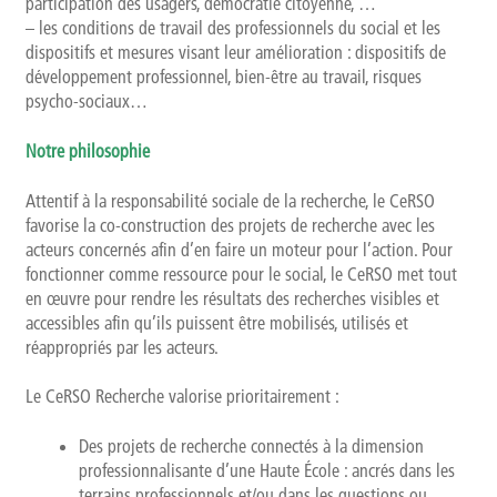
participation des usagers, démocratie citoyenne, …
Qui sommes-nous ?
– les conditions de travail des professionnels du social et les
dispositifs et mesures visant leur amélioration : dispositifs de
développement professionnel, bien-être au travail, risques
Présentation
psycho-sociaux…
Rapports d’activités
Notre philosophie
Finalités, objectifs et balises déontologiques
Attentif à la responsabilité sociale de la recherche, le CeRSO
favorise la co-construction des projets de recherche avec les
Contact
acteurs concernés afin d’en faire un moteur pour l’action. Pour
fonctionner comme ressource pour le social, le CeRSO met tout
en œuvre pour rendre les résultats des recherches visibles et
Newsletter
accessibles afin qu’ils puissent être mobilisés, utilisés et
réappropriés par les acteurs.
Le CeRSO Recherche valorise prioritairement :
Des projets de recherche connectés à la dimension
professionnalisante d’une Haute École : ancrés dans les
terrains professionnels et/ou dans les questions ou