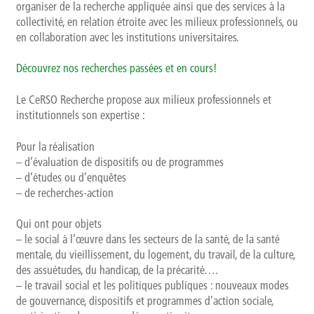
organiser de la recherche appliquée ainsi que des services à la
Témoignages
collectivité, en relation étroite avec les milieux professionnels, ou
en collaboration avec les institutions universitaires.
Méthodologie
Découvrez nos recherches passées et en cours!
Publics et références
Le CeRSO Recherche propose aux milieux professionnels et
institutionnels son expertise :
Présentation
Pour la réalisation
Recherche
– d’évaluation de dispositifs ou de programmes
– d’études ou d’enquêtes
Présentation
– de recherches-action
Qui ont pour objets
Projets
– le social à l’œuvre dans les secteurs de la santé, de la santé
mentale, du vieillissement, du logement, du travail, de la culture,
Publications
des assuétudes, du handicap, de la précarité….
– le travail social et les politiques publiques : nouveaux modes
Événements
de gouvernance, dispositifs et programmes d’action sociale,