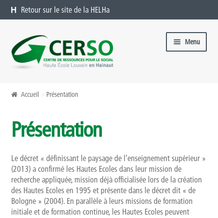
Retour sur le site de la HELHa
Aller à la navigation
Aller au contenu
Menu
Formations catalogue
Accueil
Présentation
Présentation
Présentation
Formations à venir
Formations passées
Le décret « définissant le paysage de l’enseignement supérieur »
(2013) a confirmé les Hautes Ecoles dans leur mission de
recherche appliquée, mission déjà officialisée lors de la création
Organiser une formation chez vous
des Hautes Ecoles en 1995 et présente dans le décret dit « de
Bologne » (2004). En parallèle à leurs missions de formation
Offres sur mesure
initiale et de formation continue, les Hautes Ecoles peuvent