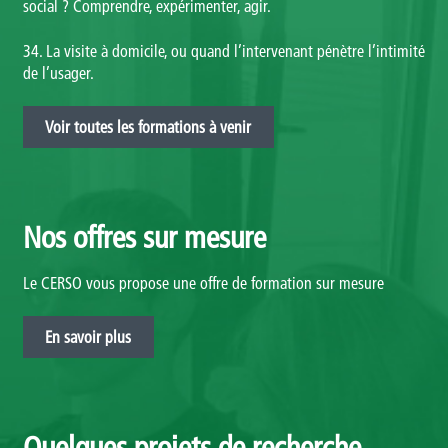
social ? Comprendre, expérimenter, agir.
Témoignages
34. La visite à domicile, ou quand l’intervenant pénètre l’intimité
Méthodologie
de l’usager.
Publics et références
Voir toutes les formations à venir
Présentation
Recherche
Nos offres sur mesure
Présentation
Le CERSO vous propose une offre de formation sur mesure
Projets
En savoir plus
Publications
Événements
Quelques projets de recherche