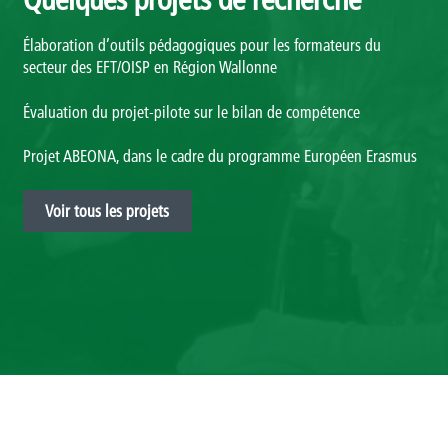
Qui sommes-nous ?
Élaboration d’outils pédagogiques pour les formateurs du
secteur des EFT/OISP en Région Wallonne
Présentation
Évaluation du projet-pilote sur le bilan de compétence
Rapports d’activités
Projet ABEONA, dans le cadre du programme Européen Erasmus
Finalités, objectifs et balises déontologiques
Voir tous les projets
Contact
Newsletter