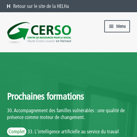
Retour sur le site de la HELHa
Aller à la navigation
Aller au contenu
Menu
Formations catalogue
Présentation
Formations à venir
Prochaines formations
Formations passées
30. Accompagnement des familles vulnérables : une qualité de
Organiser une formation chez vous
présence comme moteur de changement.
Offres sur mesure
Complet
33. L'intelligence artificielle au service du travail