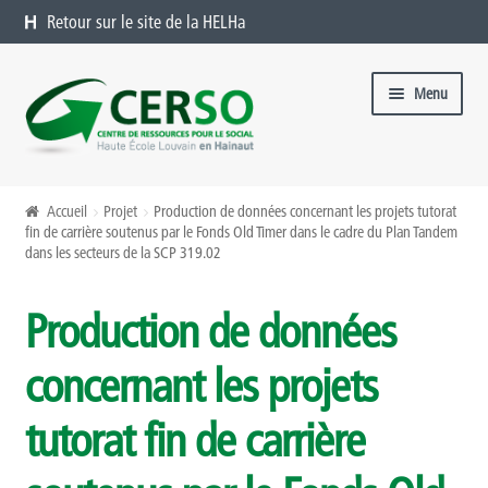
Retour sur le site de la HELHa
Aller à la navigation
Aller au contenu
Menu
Formations catalogue
Accueil
Projet
Production de données concernant les projets tutorat
fin de carrière soutenus par le Fonds Old Timer dans le cadre du Plan Tandem
Présentation
dans les secteurs de la SCP 319.02
Formations à venir
Production de données
Formations passées
concernant les projets
Organiser une formation chez vous
tutorat fin de carrière
Offres sur mesure