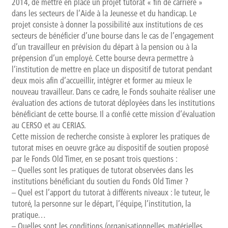
2014, de mettre en place un projet tutorat « fin de carrière »
Qui sommes-nous ?
dans les secteurs de l’Aide à la Jeunesse et du handicap. Le
projet consiste à donner la possibilité aux institutions de ces
secteurs de bénéficier d’une bourse dans le cas de l’engagement
Présentation
d’un travailleur en prévision du départ à la pension ou à la
prépension d’un employé. Cette bourse devra permettre à
Rapports d’activités
l’institution de mettre en place un dispositif de tutorat pendant
deux mois afin d’accueillir, intégrer et former au mieux le
Finalités, objectifs et balises déontologiques
nouveau travailleur. Dans ce cadre, le Fonds souhaite réaliser une
évaluation des actions de tutorat déployées dans les institutions
Contact
bénéficiant de cette bourse. Il a confié cette mission d’évaluation
au CERSO et au CERIAS.
Cette mission de recherche consiste à explorer les pratiques de
Newsletter
tutorat mises en oeuvre grâce au dispositif de soutien proposé
par le Fonds Old Timer, en se posant trois questions :
– Quelles sont les pratiques de tutorat observées dans les
institutions bénéficiant du soutien du Fonds Old Timer ?
– Quel est l’apport du tutorat à différents niveaux : le tuteur, le
tutoré, la personne sur le départ, l’équipe, l’institution, la
pratique…
– Quelles sont les conditions (organisationnelles, matérielles,