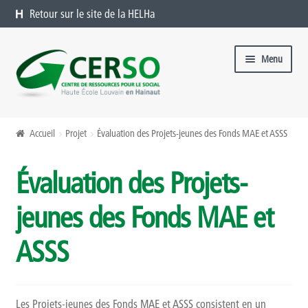
Retour sur le site de la HELHa
Aller à la navigation
Aller au contenu
Menu
Formations catalogue
Accueil
Projet
Évaluation des Projets-jeunes des Fonds MAE et ASSS
Présentation
Évaluation des Projets-
Formations à venir
jeunes des Fonds MAE et
Formations passées
ASSS
Organiser une formation chez vous
Offres sur mesure
Les Projets-jeunes des Fonds MAE et ASSS consistent en un