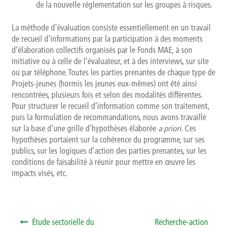
de la nouvelle réglementation sur les groupes à risques.
Qui sommes-nous ?
La méthode d’évaluation consiste essentiellement en un travail
Présentation
de recueil d’informations par la participation à des moments
d’élaboration collectifs organisés par le Fonds MAE, à son
initiative ou à celle de l’évaluateur, et à des interviews, sur site
Rapports d’activités
ou par téléphone. Toutes les parties prenantes de chaque type de
Projets-jeunes (hormis les jeunes eux-mêmes) ont été ainsi
Finalités, objectifs et balises déontologiques
rencontrées, plusieurs fois et selon des modalités différentes.
Pour structurer le recueil d’information comme son traitement,
Contact
puis la formulation de recommandations, nous avons travaillé
sur la base d’une grille d’hypothèses élaborée
a priori
. Ces
Newsletter
hypothèses portaient sur la cohérence du programme, sur ses
publics, sur les logiques d’action des parties prenantes, sur les
conditions de faisabilité à réunir pour mettre en œuvre les
impacts visés, etc.
Navigation de l’article
Étude sectorielle du
Recherche-action