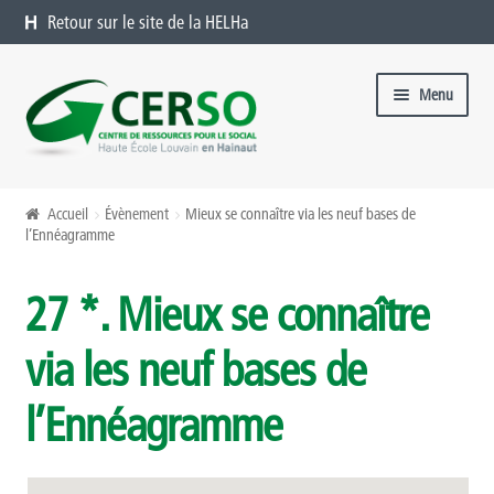
Retour sur le site de la HELHa
Aller à la navigation
Aller au contenu
Menu
Formations catalogue
Accueil
Évènement
Mieux se connaître via les neuf bases de
l’Ennéagramme
Présentation
27 *. Mieux se connaître
Formations à venir
via les neuf bases de
Formations passées
l’Ennéagramme
Organiser une formation chez vous
Offres sur mesure