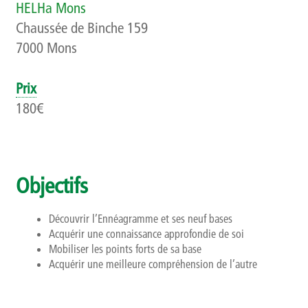
HELHa Mons
Qui sommes-nous ?
Chaussée de Binche 159
7000 Mons
Présentation
Rapports d’activités
Prix
180€
Finalités, objectifs et balises déontologiques
Contact
Objectifs
Newsletter
Découvrir l’Ennéagramme et ses neuf bases
Acquérir une connaissance approfondie de soi
Mobiliser les points forts de sa base
Acquérir une meilleure compréhension de l’autre