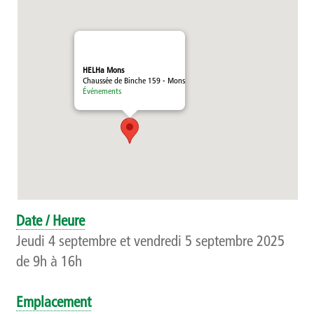
Témoignages
Méthodologie
HELHa Mons
Chaussée de Binche 159 - Mons
Publics et références
Événements
Présentation
Recherche
Présentation
Date / Heure
Projets
Jeudi 4 septembre et vendredi 5 septembre 2025
de 9h à 16h
Publications
Événements
Emplacement