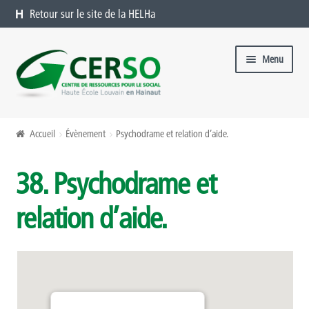
Retour sur le site de la HELHa
Aller à la navigation
Aller au contenu
Menu
Formations catalogue
Accueil
Évènement
Psychodrame et relation d’aide.
Présentation
38. Psychodrame et
Formations à venir
relation d’aide.
Formations passées
Organiser une formation chez vous
Offres sur mesure