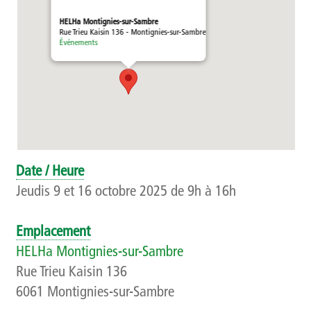
Témoignages
HELHa Montignies-sur-Sambre
Rue Trieu Kaisin 136 - Montignies-sur-Sambre
Événements
Méthodologie
Publics et références
Présentation
Recherche
Date / Heure
Présentation
Jeudis 9 et 16 octobre 2025 de 9h à 16h
Projets
Emplacement
HELHa Montignies-sur-Sambre
Publications
Rue Trieu Kaisin 136
6061 Montignies-sur-Sambre
Événements