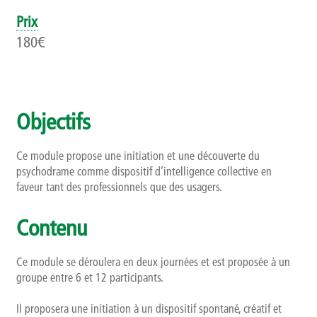
Qui sommes-nous ?
Prix
180€
Présentation
Rapports d’activités
Objectifs
Finalités, objectifs et balises déontologiques
Ce module propose une initiation et une découverte du
Contact
psychodrame comme dispositif d’intelligence collective en
faveur tant des professionnels que des usagers.
Newsletter
Contenu
Ce module se déroulera en deux journées et est proposée à un
groupe entre 6 et 12 participants.
Il proposera une initiation à un dispositif spontané, créatif et