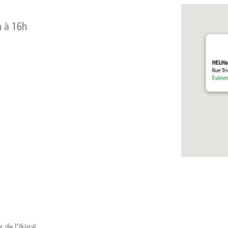
h à 16h
HELHa
Rue Tr
Événe
 de l’Ikigaï