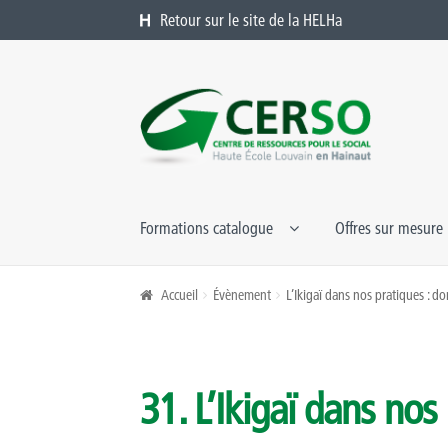
Retour sur le site de la HELHa
Aller à la navigation
Aller au contenu
Formations catalogue
Offres sur mesure
Accueil
Évènement
L’Ikigaï dans nos pratiques : do
31. L’Ikigaï dans nos