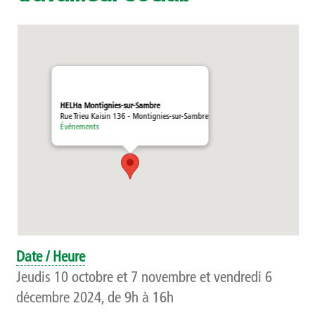
Témoignages
Méthodologie
Publics et références
HELHa Montignies-sur-Sambre
Rue Trieu Kaisin 136 - Montignies-sur-Sambre
Présentation
Événements
Recherche
Présentation
Projets
Date / Heure
Publications
Jeudis 10 octobre et 7 novembre et vendredi 6
décembre 2024, de 9h à 16h
Événements