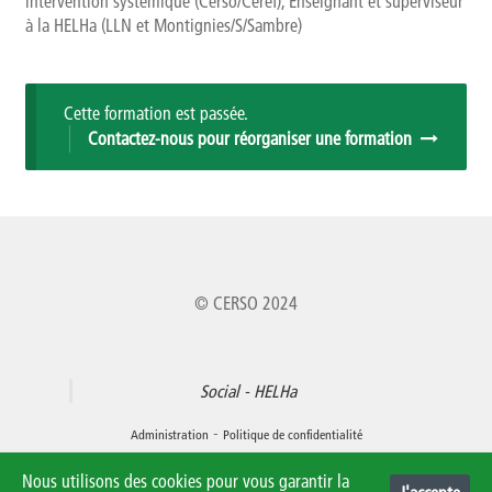
intervention systémique (Cerso/Ceref), Enseignant et superviseur
à la HELHa (LLN et Montignies/S/Sambre)
Cette formation est passée.
Contactez-nous pour réorganiser une formation
© CERSO 2024
Social - HELHa
-
Administration
Politique de confidentialité
Nous utilisons des cookies pour vous garantir la
0