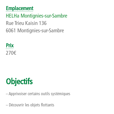
Qui sommes-nous ?
Emplacement
HELHa Montignies-sur-Sambre
Présentation
Rue Trieu Kaisin 136
6061 Montignies-sur-Sambre
Rapports d’activités
Finalités, objectifs et balises déontologiques
Prix
270€
Contact
Newsletter
Objectifs
– Apprivoiser certains outils systémiques
– Découvrir les objets flottants