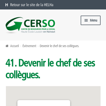
Retour sur le site de la HELHa
Aller à la navigation
Aller au contenu
Menu
Formations catalogue
Accueil
Évènement
Devenir le chef de ses collègues.
Présentation
41. Devenir le chef de ses
Formations à venir
collègues.
Formations passées
Organiser une formation chez vous
Offres sur mesure