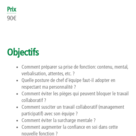
Qui sommes-nous ?
Prix
90€
Présentation
Rapports d’activités
Objectifs
Finalités, objectifs et balises déontologiques
Comment préparer sa prise de fonction: contenu, mental,
Contact
verbalisation, attentes, etc. ?
Quelle posture de chef d’équipe faut-il adopter en
Newsletter
respectant ma personnalité ?
Comment éviter les pièges qui peuvent bloquer le travail
collaboratif ?
Comment susciter un travail collaboratif (management
participatif) avec son équipe ?
Comment éviter la surcharge mentale ?
Comment augmenter la confiance en soi dans cette
nouvelle fonction ?