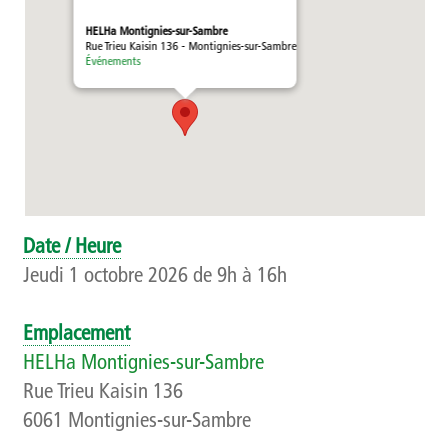
Témoignages
HELHa Montignies-sur-Sambre
Rue Trieu Kaisin 136 - Montignies-sur-Sambre
Événements
Méthodologie
Publics et références
Présentation
Recherche
Date / Heure
Présentation
Jeudi 1 octobre 2026 de 9h à 16h
Projets
Emplacement
HELHa Montignies-sur-Sambre
Publications
Rue Trieu Kaisin 136
6061 Montignies-sur-Sambre
Événements