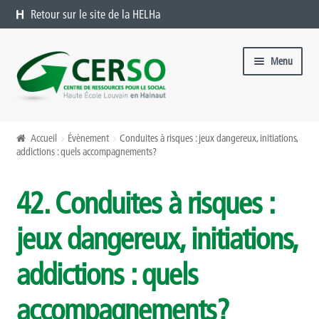
Retour sur le site de la HELHa
Aller à la navigation
Aller au contenu
Menu
Formations catalogue
Accueil
Évènement
Conduites à risques : jeux dangereux, initiations,
addictions : quels accompagnements?
Présentation
42. Conduites à risques :
Formations à venir
jeux dangereux, initiations,
Formations passées
addictions : quels
Organiser une formation chez vous
accompagnements?
Offres sur mesure