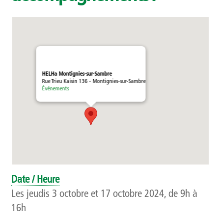
Témoignages
Méthodologie
Publics et références
HELHa Montignies-sur-Sambre
Rue Trieu Kaisin 136 - Montignies-sur-Sambre
Présentation
Événements
Recherche
Présentation
Projets
Date / Heure
Publications
Les jeudis 3 octobre et 17 octobre 2024, de 9h à
16h
Événements