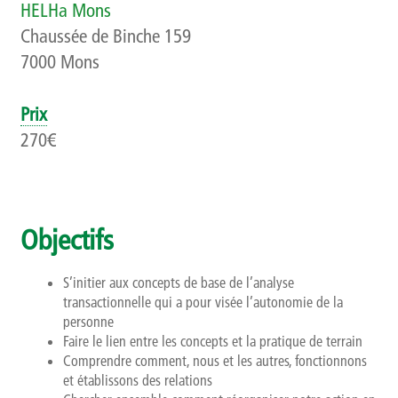
HELHa Mons
Qui sommes-nous ?
Chaussée de Binche 159
7000 Mons
Présentation
Rapports d’activités
Prix
270€
Finalités, objectifs et balises déontologiques
Contact
Objectifs
Newsletter
S’initier aux concepts de base de l’analyse
transactionnelle qui a pour visée l’autonomie de la
personne
Faire le lien entre les concepts et la pratique de terrain
Comprendre comment, nous et les autres, fonctionnons
et établissons des relations