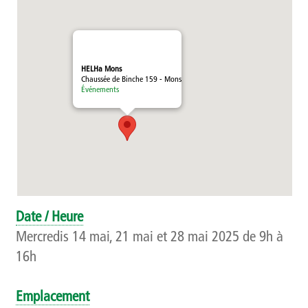
Témoignages
Méthodologie
HELHa Mons
Chaussée de Binche 159 - Mons
Publics et références
Événements
Présentation
Recherche
Présentation
Date / Heure
Projets
Mercredis 14 mai, 21 mai et 28 mai 2025 de 9h à
16h
Publications
Événements
Emplacement