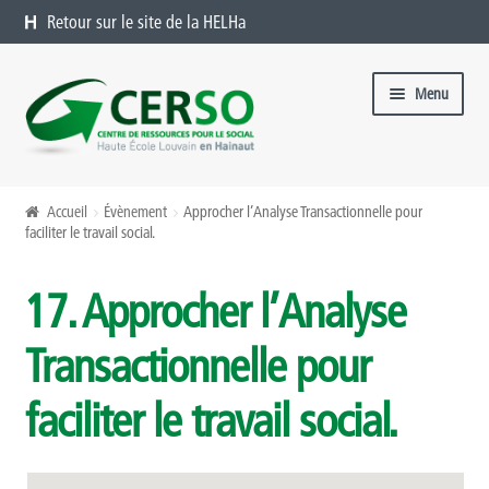
Retour sur le site de la HELHa
Aller à la navigation
Aller au contenu
Menu
Formations catalogue
Accueil
Évènement
Approcher l’Analyse Transactionnelle pour
faciliter le travail social.
Présentation
17. Approcher l’Analyse
Formations à venir
Transactionnelle pour
Formations passées
faciliter le travail social.
Organiser une formation chez vous
Offres sur mesure