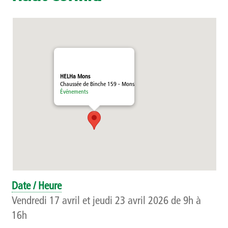
Témoignages
Méthodologie
Publics et références
HELHa Mons
Chaussée de Binche 159 - Mons
Présentation
Événements
Recherche
Présentation
Projets
Date / Heure
Publications
Vendredi 17 avril et jeudi 23 avril 2026 de 9h à
16h
Événements