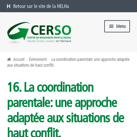
Retour sur le site de la HELHa
Aller à la navigation
Aller au contenu
Menu
Formations catalogue
Accueil
Évènement
La coordination parentale: une approche adaptée
aux situations de haut conflit.
Présentation
16. La coordination
Formations à venir
parentale: une approche
Formations passées
adaptée aux situations de
Organiser une formation chez vous
haut conflit.
Offres sur mesure