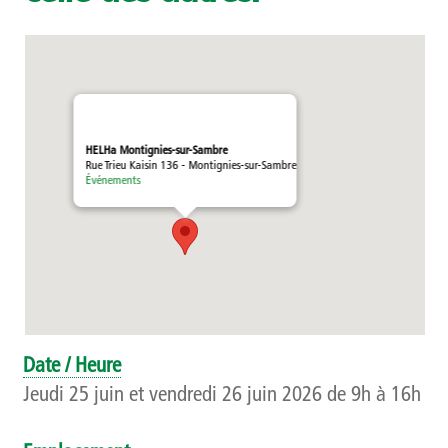
Témoignages
Méthodologie
Publics et références
HELHa Montignies-sur-Sambre
Rue Trieu Kaisin 136 - Montignies-sur-Sambre
Présentation
Événements
Recherche
Présentation
Projets
Date / Heure
Publications
Jeudi 25 juin et vendredi 26 juin 2026 de 9h à 16h
Événements