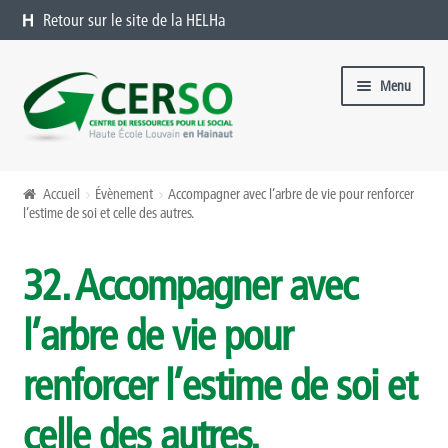
Retour sur le site de la HELHa
Aller à la navigation
Aller au contenu
Menu
Formations catalogue
Accueil
Évènement
Accompagner avec l’arbre de vie pour renforcer
l’estime de soi et celle des autres.
Présentation
32. Accompagner avec
Formations à venir
l’arbre de vie pour
Formations passées
renforcer l’estime de soi et
Organiser une formation chez vous
celle des autres.
Offres sur mesure