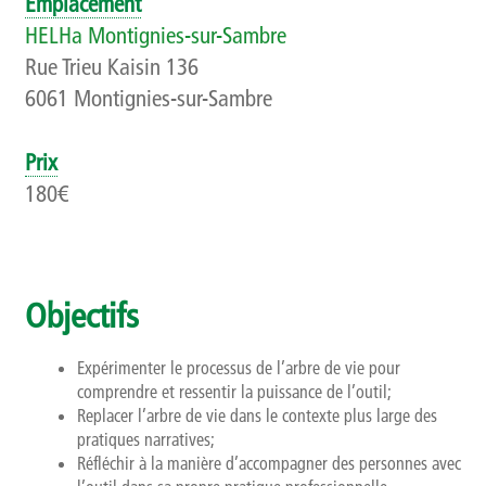
Emplacement
Qui sommes-nous ?
HELHa Montignies-sur-Sambre
Rue Trieu Kaisin 136
Présentation
6061 Montignies-sur-Sambre
Rapports d’activités
Prix
Finalités, objectifs et balises déontologiques
180€
Contact
Newsletter
Objectifs
Expérimenter le processus de l’arbre de vie pour
comprendre et ressentir la puissance de l’outil;
Replacer l’arbre de vie dans le contexte plus large des
pratiques narratives;
Réfléchir à la manière d’accompagner des personnes avec